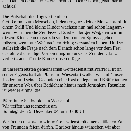
das Danach denken wir - vielleicht - danach!? Doch genau darum
geht es!
Die Botschaft des Tages ist einfach:
Gott kommt zum Menschen, indem er ganz kleiner Mensch wird. In
einem Stall! Und kleine Kinder wachsen nun mal schön langsam -
wenn wir ihnen die Zeit lassen. Es ist ein langer Weg, den wir mit
diesem Kind - einem ganz besonderen neuen Spross - gehen
müssen, wenn wir Weihnachten richtig verstanden haben. Und so
stellt sich die Frage nach dem Danach schon lange vor dem Fest,
das ohne die richtige Vorbereitung in kürzester Zeit den Glanz
verliert - auch für die Kinder unserer Tage.
In unserem letzten gemeinsamen Gottesdienst mit Pfarrer Hirt (in
seiner Eigenschaft als Pfarrer in Wiesental) wollen wir mit "unseren"
Liedern und seinen Gedanken eine Rast einlegen und Kräfte tanken
für unseren Weg über Bethlehem hinaus nach Jerusalem. Rastplatz
ist wieder einmal die
Pfarrkirche St. Jodokus in Wiesental.
Wir treffen uns rechtzeitig am
Sonntag, dem 5. Dezember 04, um 10.30 Uhr.
Wir freuen uns, wenn wir im Gottesdienst mit einer stattlichen Zahl
von Freunden feiern dürfen. Darüber hinaus wünschen wir aber